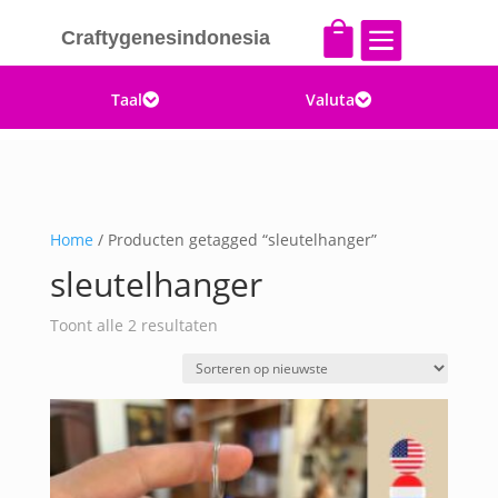


Craftygenesindonesia
Taal
Valuta


Home
/ Producten getagged “sleutelhanger”
sleutelhanger
Gesorteerd
Toont alle 2 resultaten
op
nieuwste