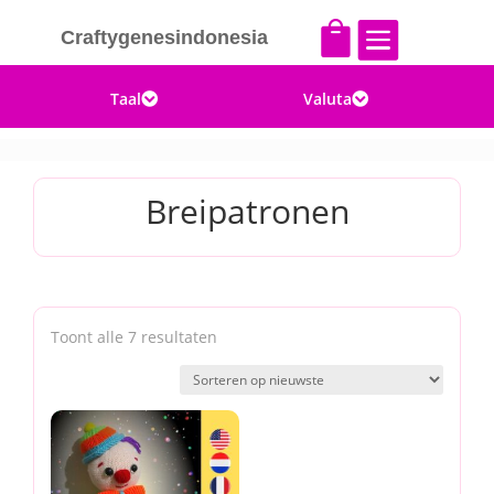


Craftygenesindonesia
Taal
Valuta


Breipatronen
Gesorteerd
Toont alle 7 resultaten
op
nieuwste