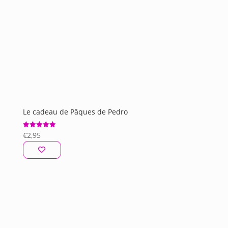
Le cadeau de Pâques de Pedro
€
2,95
Note
5.00
sur 5