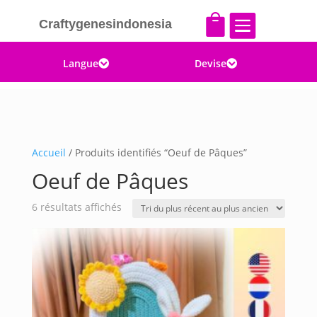


Craftygenesindonesia
Langue
Devise


Accueil
/ Produits identifiés “Oeuf de Pâques”
Oeuf de Pâques
Trié
6 résultats affichés
du
plus
récent
au
plus
ancien