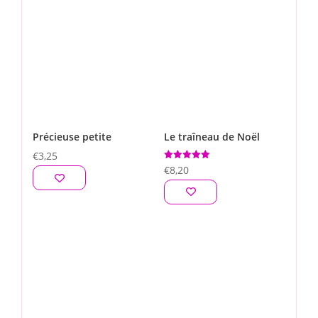
Précieuse petite
Le traîneau de Noël
€
3,25
Note
€
8,20
5.00
sur 5