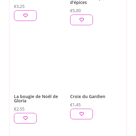
d’épices
€
3,25
€
5,00
La bougie de Noël de
Croix du Gardien
Gloria
€
1,45
€
2,55