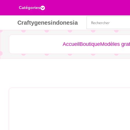
Catégories

Craftygenesindonesia
Accueil
Boutique
Modèles grat