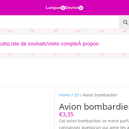
Langue
Devise


uits
Liste de souhaits
Votre compte
À propos
Home
/
3D
/ Avion bombardier
Avion bombardie
€
3,35
Cet avion bombardier se marie parfa
connaissez quelqu’un qui aime les a