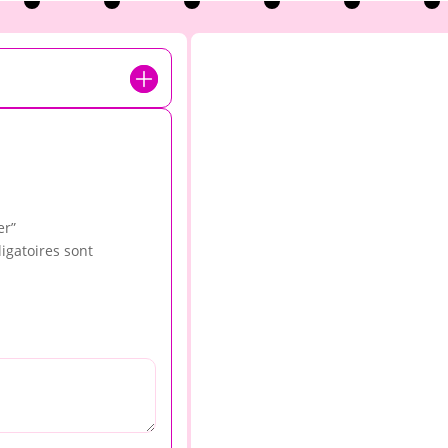
er”
igatoires sont