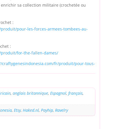
nrichir sa collection militaire (crochetée ou
rochet :
r/produit/pour-les-forces-armees-tombees-au-
chet :
/produit/for-the-fallen-dames/
//craftygenesindonesia.com/fr/produit/pour-tous-
ricain
,
anglais britannique
,
Espagnol
,
français
,
donesia
,
Etsy
,
Haked.nl
,
Payhip
,
Ravelry