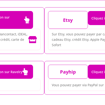
ron sur
Cliquez 

Etsy
Bancontact, iDEAL,
Sur Etsy, vous pouvez payer par ca

crédit, carte de
cadeau Etsy, crédit Etsy, Apple Pay
Sofort

Payhip
ron sur Ravelry
Cliquez 
Vous pouvez payer via PayPal sur