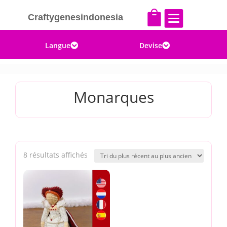


Craftygenesindonesia
Langue
Devise


Monarques
Trié
8 résultats affichés
du
plus
récent
au
plus
ancien