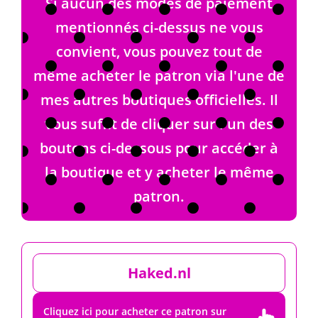
Si aucun des modes de paiement
mentionnés ci-dessus ne vous
convient, vous pouvez tout de
même acheter le patron via l'une de
mes autres boutiques officielles. Il
vous suffit de cliquer sur l'un des
boutons ci-dessous pour accéder à
la boutique et y acheter le même
patron.
Haked.nl
Cliquez ici pour acheter ce patron sur