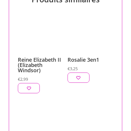
Reine Elizabeth II
Rosalie 3en1
(Elizabeth
€
3,25
Windsor)
€
2,99