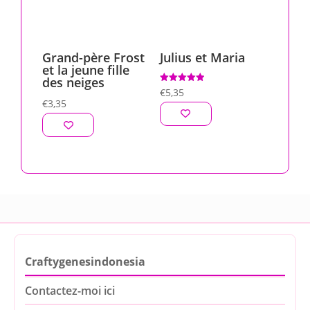
Grand-père Frost
Julius et Maria
et la jeune fille
des neiges
Note
€
5,35
5.00
€
3,35
sur 5
Craftygenesindonesia
Contactez-moi ici