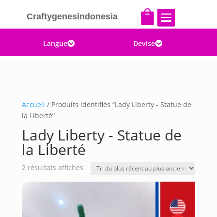


Craftygenesindonesia
Langue
Devise


Accueil
/ Produits identifiés “Lady Liberty - Statue de
la Liberté”
Lady Liberty - Statue de
la Liberté
Trié
2 résultats affichés
du
plus
récent
au