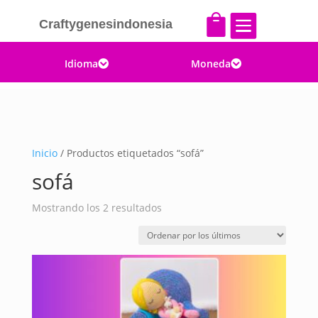


Craftygenesindonesia
Idioma
Moneda


Inicio
/ Productos etiquetados “sofá”
sofá
Ordenado
Mostrando los 2 resultados
por
los
últimos