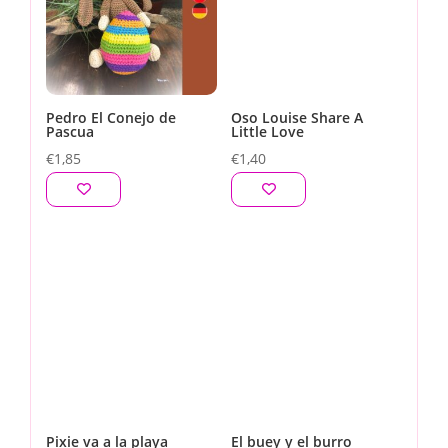
Pedro El Conejo de
Oso Louise Share A
Pascua
Little Love
€
1,85
€
1,40
Pixie va a la playa
El buey y el burro