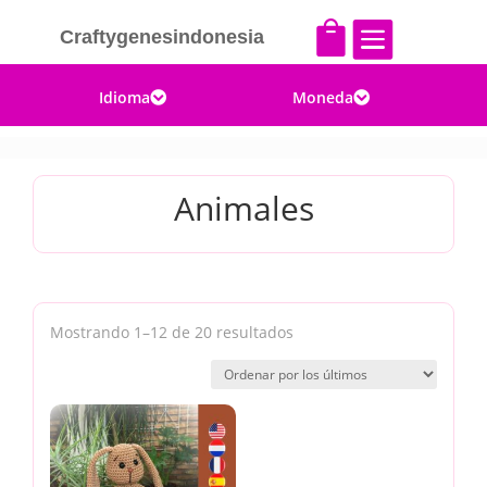


Craftygenesindonesia
Idioma
Moneda


Animales
Ordenado
Mostrando 1–12 de 20 resultados
por
los
últimos