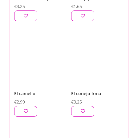
€
3,25
€
1,65
El camello
El conejo Irma
€
2,99
€
3,25