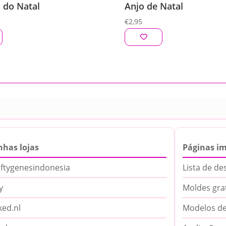
 do Natal
Anjo de Natal
€
2,95
nhas lojas
Páginas i
ftygenesindonesia
Lista de de
y
Moldes gra
ed.nl
Modelos de