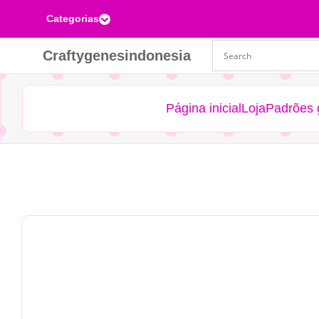
Categorias

Craftygenesindonesia
Página inicial
Loja
Padrões g