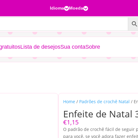
Idioma
Moeda


ratuitos
Lista de desejos
Sua conta
Sobre
Home
/
Padrões de crochê Natal
/ En
Enfeite de Natal 
€
1,15
O padrão de crochê fácil de seguir p
para você, se você adora fazer enfe