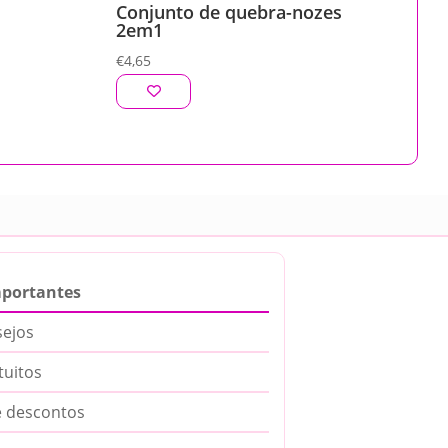
Conjunto de quebra-nozes
2em1
€
4,65
mportantes
sejos
tuitos
 descontos