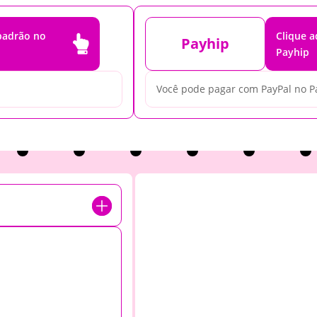
 padrão no
Clique 

Payhip
Payhip
Você pode pagar com PayPal no P