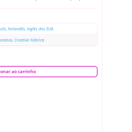
cês
,
holandês
,
Inglês dos EUA
donesia
,
Creative Fabrica
ionar ao carrinho