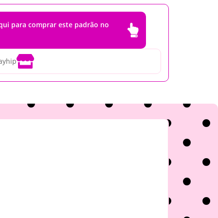
aqui para comprar este padrão no


ayhip