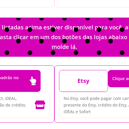
stadas acima estiver disponível para você, 
Basta clicar em um dos botões das lojas abaix
molde lá.
 padrão no
Clique a

Etsy
t, iDEAL,
No Etsy, você pode pagar com cartã

ão de crédito,
presente do Etsy, crédito do Etsy,
iDEAL e Sofort