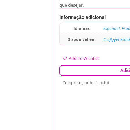
que desejar.
Informação adicional
Idiomas
espanhol
,
Fran
Disponível em
Craftygenesin
Add To Wishlist
Adic
Compre e ganhe 1 point!