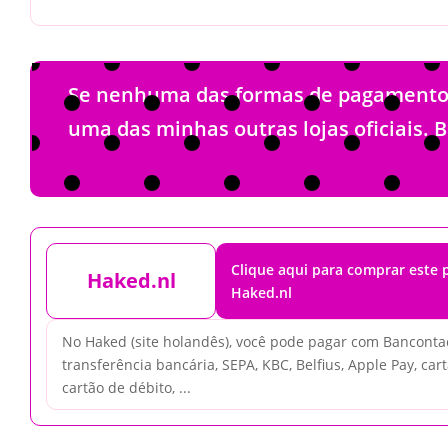
Se nenhuma das formas de pagamento li
uma das minhas outras lojas oficiais. 
Clique aqui para comprar este
Haked.nl
Haked.nl
No Haked (site holandês), você pode pagar com Bancontac
transferência bancária, SEPA, KBC, Belfius, Apple Pay, cart
cartão de débito, ...