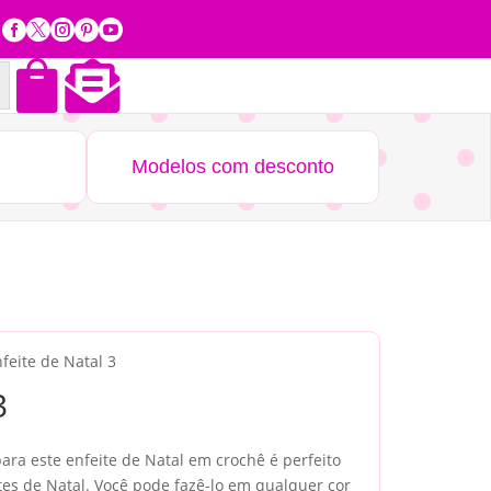







Modelos com desconto
feite de Natal 3
3
ara este enfeite de Natal em crochê é perfeito
ites de Natal. Você pode fazê-lo em qualquer cor