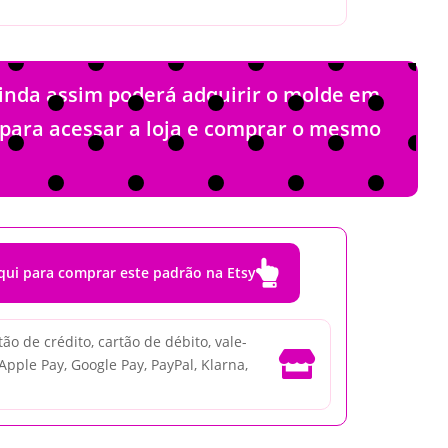
ainda assim poderá adquirir o molde em
o para acessar a loja e comprar o mesmo

qui para comprar este padrão na Etsy
o de crédito, cartão de débito, vale-

 Apple Pay, Google Pay, PayPal, Klarna,