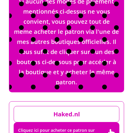
Si aucun des modes de paiement
mentionnés ci-dessus ne vous
convient, vous pouvez tout de
même acheter le patron via l'une de
mes autres boutiques officielles. Il
vous suffit de cliquer sur l'un des
boutons ci-dessous pour accéder à
la boutique et y acheter le même
patron.
Haked.nl
Cliquez ici pour acheter ce patron sur