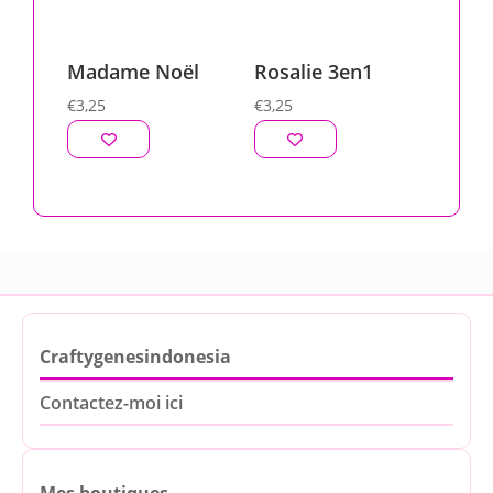
Madame Noël
Rosalie 3en1
€
3,25
€
3,25
Craftygenesindonesia
Contactez-moi ici
Mes boutiques