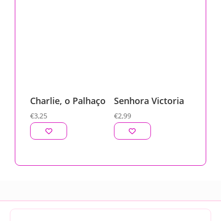
Charlie, o Palhaço
Senhora Victoria
€
3,25
€
2,99