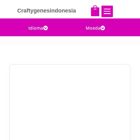


Craftygenesindonesia
Idioma
Moeda

