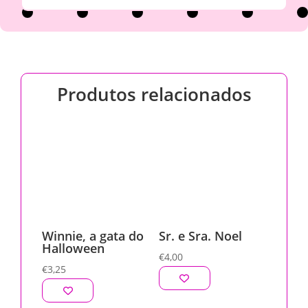
Produtos relacionados
Winnie, a gata do
Sr. e Sra. Noel
Halloween
€
4,00
€
3,25