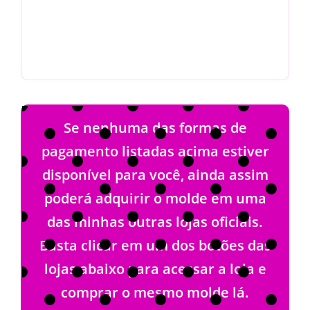
Se nenhuma das formas de
pagamento listadas acima estiver
disponível para você, ainda assim
poderá adquirir o molde em uma
das minhas outras lojas oficiais.
Basta clicar em um dos botões das
lojas abaixo para acessar a loja e
comprar o mesmo molde lá.