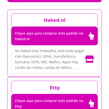
Haked.nl
Clique aqui para comprar este padrão no

Haked.nl
No Haked (site holandês), você pode pagar
com Bancontact, iDEAL, transferência

bancária, SEPA, KBC, Belfius, Apple Pay,
cartão de crédito, cartão de débito, ...
Etsy
Clique aqui para comprar este padrão na

Etsy