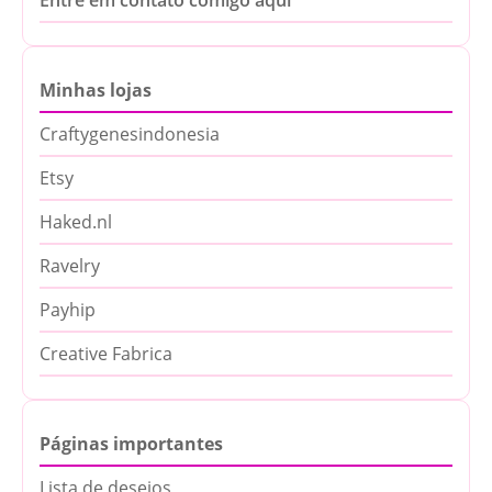
Entre em contato comigo aqui
Minhas lojas
Craftygenesindonesia
Etsy
Haked.nl
Ravelry
Payhip
Creative Fabrica
Páginas importantes
Lista de desejos