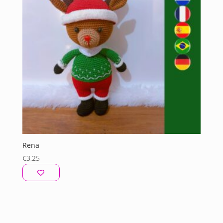
Rena
€
3,25