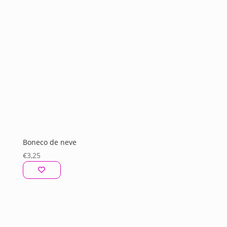
Boneco de neve
€
3,25