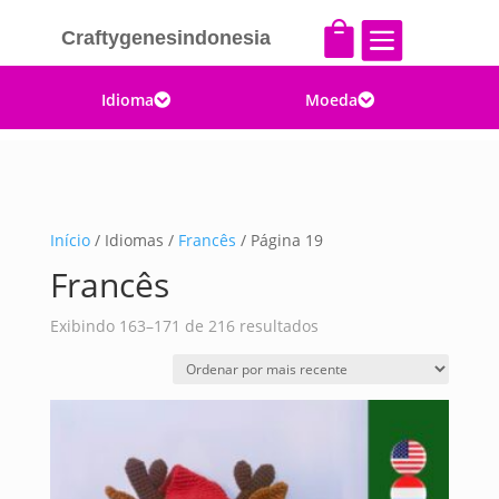


Craftygenesindonesia
Idioma
Moeda


Início
/ Idiomas /
Francês
/ Página 19
Francês
Classificado
Exibindo 163–171 de 216 resultados
por
mais
recente