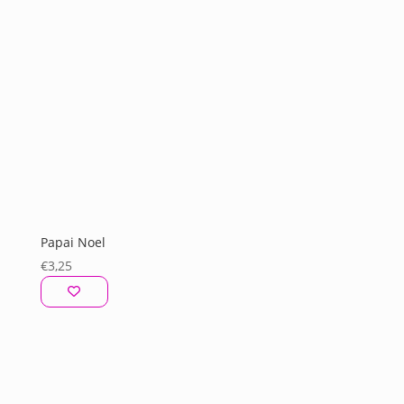
Papai Noel
€
3,25