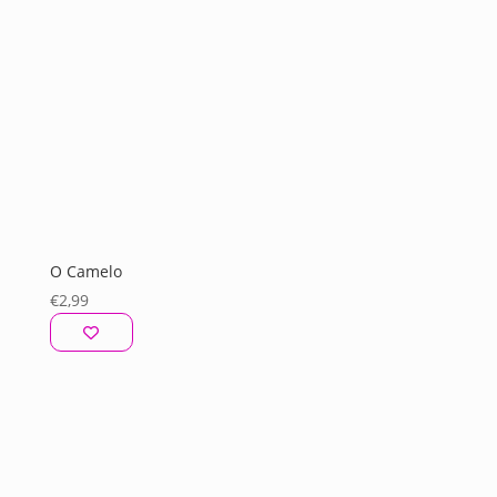
O Camelo
€
2,99