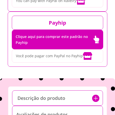

You can pay with PayPal on Ravelry
Payhip
Clique aqui para comprar este padrão no

Payhip

Você pode pagar com PayPal no Payhip
Descrição do produto
Avaliações de produtos