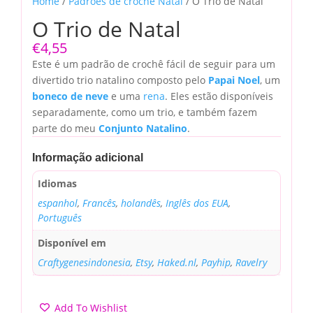
Home
/
Padrões de crochê Natal
/ O Trio de Natal
O Trio de Natal
€
4,55
Este é um padrão de crochê fácil de seguir para um
divertido trio natalino composto pelo
Papai Noel
, um
boneco de neve
e uma
rena
. Eles estão disponíveis
separadamente, como um trio, e também fazem
parte do meu
Conjunto Natalino
.
Informação adicional
Idiomas
espanhol
,
Francês
,
holandês
,
Inglês dos EUA
,
Português
Disponível em
Craftygenesindonesia
,
Etsy
,
Haked.nl
,
Payhip
,
Ravelry
Add To Wishlist