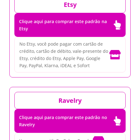
Etsy
Clique aqui para comprar este padrão na

Etsy
No Etsy, você pode pagar com cartão de
crédito, cartão de débito, vale-presente do

Etsy, crédito do Etsy, Apple Pay, Google
Pay, PayPal, Klarna, iDEAL e Sofort
Ravelry
Clique aqui para comprar este padrão no

Ravelry