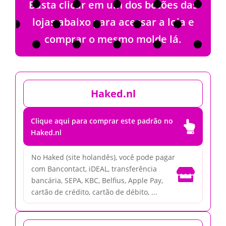
Basta clicar em um dos botões das
lojas abaixo para acessar a loja e
comprar o mesmo molde lá.
Haked.nl
Clique aqui para comprar este padrão no

Haked.nl
No Haked (site holandês), você pode pagar
com Bancontact, iDEAL, transferência

bancária, SEPA, KBC, Belfius, Apple Pay,
cartão de crédito, cartão de débito, ...