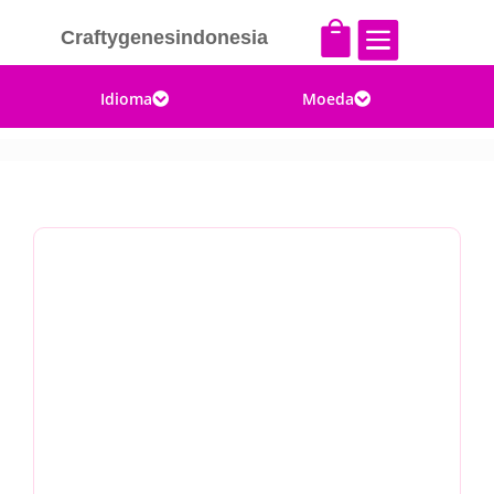


Craftygenesindonesia
Idioma
Moeda

