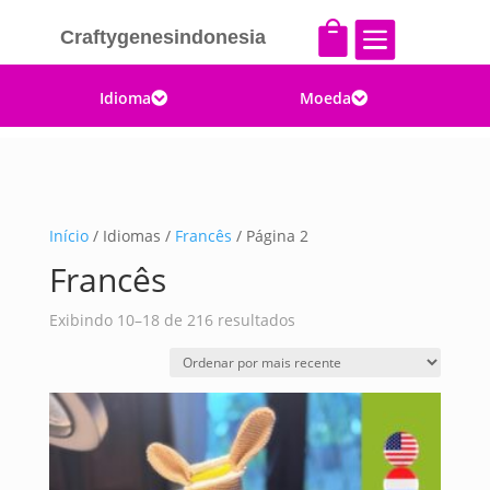


Craftygenesindonesia
Idioma
Moeda


Início
/ Idiomas /
Francês
/ Página 2
Francês
Classificado
Exibindo 10–18 de 216 resultados
por
mais
recente