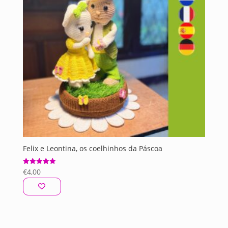
Felix e Leontina, os coelhinhos da Páscoa
€
4,00
Avaliação
5.00
de 5