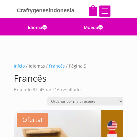


Craftygenesindonesia
Idioma
Moeda


Início
/ Idiomas /
Francês
/ Página 5
Francês
Classificado
Exibindo 37–45 de 216 resultados
por
mais
recente
Oferta!