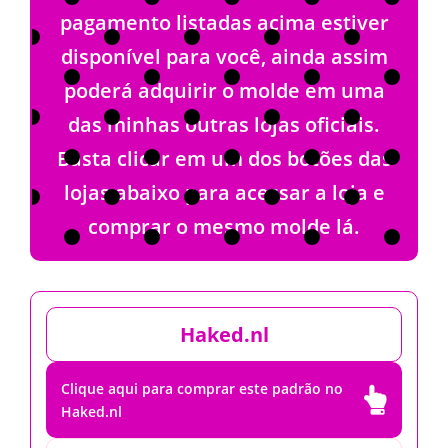
pagamento listadas acima estiver
disponível para você, ainda assim
poderá adquirir o molde em uma
das minhas outras lojas oficiais.
Basta clicar em um dos botões das
lojas abaixo para acessar a loja e
comprar o mesmo molde lá.
Haked.nl
Clique aqui para comprar este padrão no

Haked.nl