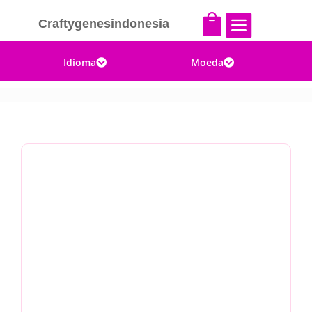


Craftygenesindonesia
Idioma
Moeda

