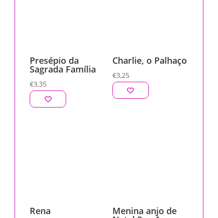
Presépio da
Charlie, o Palhaço
Sagrada Família
€
3,25
€
3,35
Rena
Menina anjo de