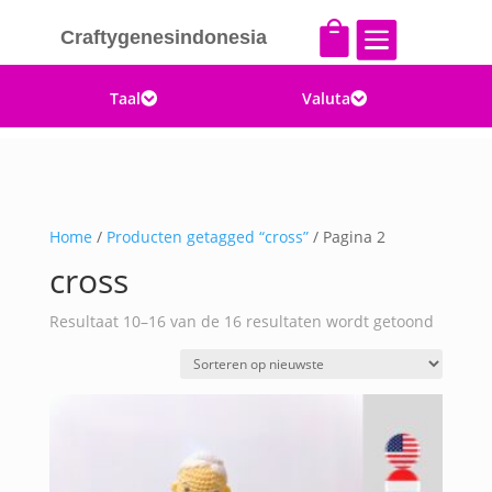


Craftygenesindonesia
Taal
Valuta


Home
/
Producten getagged “cross”
/ Pagina 2
cross
Gesorte
Resultaat 10–16 van de 16 resultaten wordt getoond
op
nieuwst