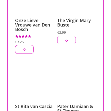
Onze Lieve
The Virgin Mary
Vrouwe van Den
Buste
Bosch
€
2,99
Gewaardeerd
€
3,25
5.00
uit 5
St Rita van Cascia
Pater Damiaan &
St Thomas