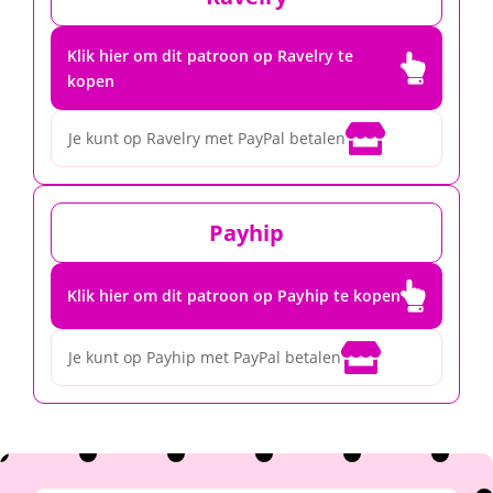
Klik hier om dit patroon op Ravelry te

kopen

Je kunt op Ravelry met PayPal betalen
Payhip

Klik hier om dit patroon op Payhip te kopen

Je kunt op Payhip met PayPal betalen