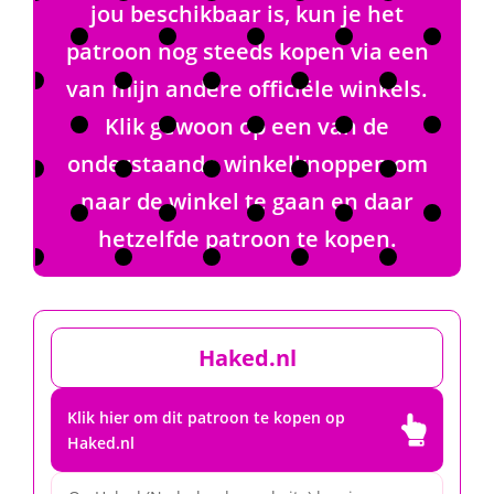
jou beschikbaar is, kun je het
patroon nog steeds kopen via een
van mijn andere officiële winkels.
Klik gewoon op een van de
onderstaande winkelknoppen om
naar de winkel te gaan en daar
hetzelfde patroon te kopen.
Haked.nl
Klik hier om dit patroon te kopen op

Haked.nl