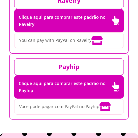
Ravelry
Clique aqui para comprar este padrão no

Ravelry

You can pay with PayPal on Ravelry
Payhip
Clique aqui para comprar este padrão no

Payhip

Você pode pagar com PayPal no Payhip