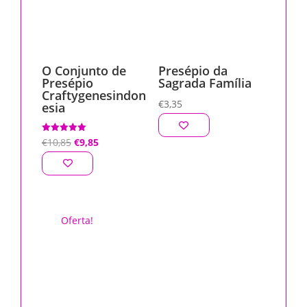
O Conjunto de
Presépio da
Presépio
Sagrada Família
Craftygenesindon
€
3,35
esia
O
O
Avaliação
€
10,85
€
9,85
5.00
de 5
preço
preço
original
atual
era:
é:
€10,85.
€9,85.
Oferta!