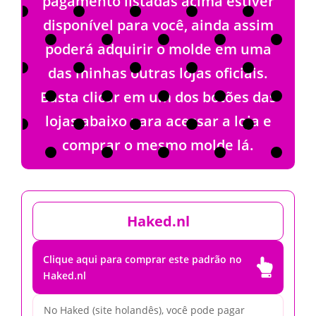
pagamento listadas acima estiver
disponível para você, ainda assim
poderá adquirir o molde em uma
das minhas outras lojas oficiais.
Basta clicar em um dos botões das
lojas abaixo para acessar a loja e
comprar o mesmo molde lá.
Haked.nl
Clique aqui para comprar este padrão no

Haked.nl
No Haked (site holandês), você pode pagar