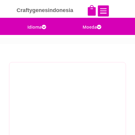


Craftygenesindonesia
Idioma
Moeda

