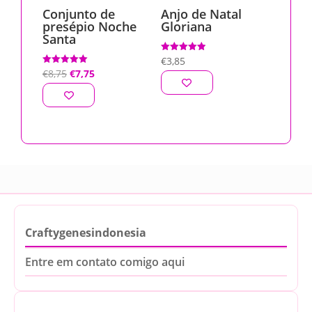
Conjunto de
Anjo de Natal
presépio Noche
Gloriana
Santa
Avaliação
€
3,85
5.00
O
O
Avaliação
€
8,75
€
7,75
de 5
5.00
de 5
preço
preço
original
atual
era:
é:
€8,75.
€7,75.
Craftygenesindonesia
Entre em contato comigo aqui