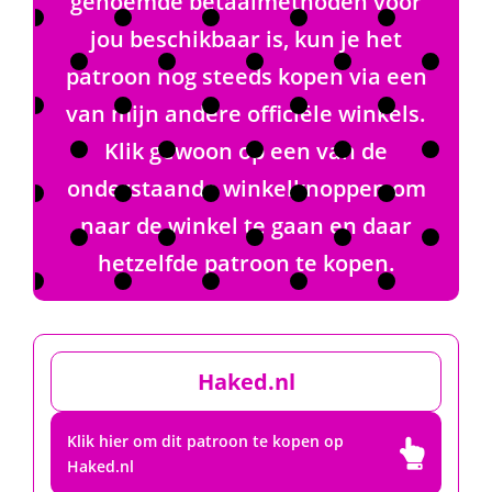
genoemde betaalmethoden voor
jou beschikbaar is, kun je het
patroon nog steeds kopen via een
van mijn andere officiële winkels.
Klik gewoon op een van de
onderstaande winkelknoppen om
naar de winkel te gaan en daar
hetzelfde patroon te kopen.
Haked.nl
Klik hier om dit patroon te kopen op

Haked.nl