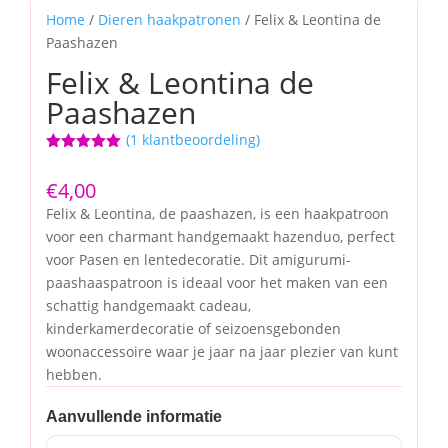
Home
/
Dieren haakpatronen
/ Felix & Leontina de
Paashazen
Felix & Leontina de
Paashazen
(
1
klantbeoordeling)
Gewaardeerd
5.00
op 5
€
4,00
gebaseerd
op
klant
Felix & Leontina, de paashazen, is een haakpatroon
waardering
voor een charmant handgemaakt hazenduo, perfect
voor Pasen en lentedecoratie. Dit amigurumi-
paashaaspatroon is ideaal voor het maken van een
schattig handgemaakt cadeau,
kinderkamerdecoratie of seizoensgebonden
woonaccessoire waar je jaar na jaar plezier van kunt
hebben.
Aanvullende informatie