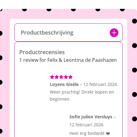
Productbeschrijving
Productrecensies
1 review for
Felix & Leontina de Paashazen
Gewaardeerd
Loyens Gisèle
–
12 februari 2026
5
uit 5
Weer prachtig! Direkr kopen en
beginnen
Sofie Julien Versluys
–
12 februari 2026
Heel erg bedankt ❤️