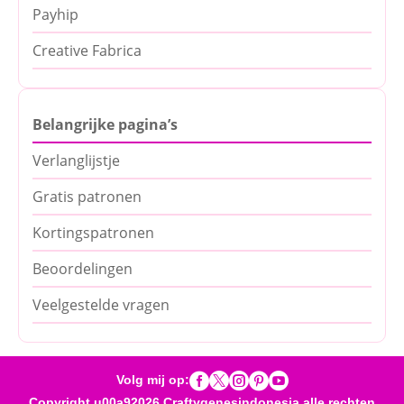
Payhip
Creative Fabrica
Belangrijke pagina’s
Verlanglijstje
Gratis patronen
Kortingspatronen
Beoordelingen
Veelgestelde vragen





Volg mij op:
Copyright u00a92026 Craftygenesindonesia alle rechten