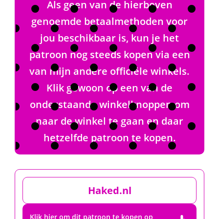
Als geen van de hierboven
genoemde betaalmethoden voor
jou beschikbaar is, kun je het
patroon nog steeds kopen via een
van mijn andere officiële winkels.
Klik gewoon op een van de
onderstaande winkelknoppen om
naar de winkel te gaan en daar
hetzelfde patroon te kopen.
Haked.nl
Klik hier om dit patroon te kopen op