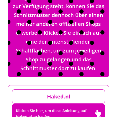
zur Verfügung steht, können Sie das
Schnittmuster dennoch über einen
meiner anderen offiziellen Shops
erwerben. Klicken Sie einfach auf
eine der untenstehenden
Schaltflächen, um zum jeweiligen
Shop zu gelangen und das
Schnittmuster dort zu kaufen.
Haked.nl
Klicken Sie hier, um diese Anleitung auf

Haked.nl zu kaufen