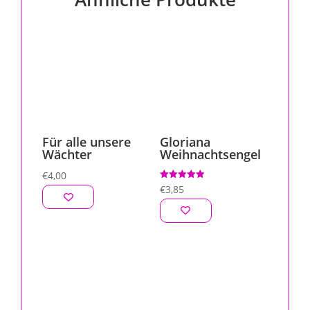
Für alle unsere
Gloriana
Wächter
Weihnachtsengel
€
4,00
Bewertet mit
€
3,85
5.00
von 5