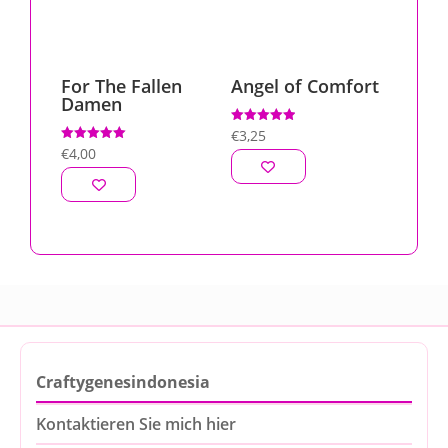
For The Fallen
Angel of Comfort
Damen
Bewertet mit
€
3,25
5.00
Bewertet mit
€
4,00
von 5
5.00
von 5
Craftygenesindonesia
Kontaktieren Sie mich hier