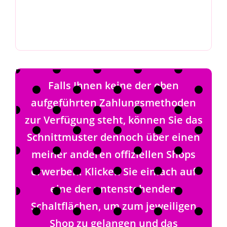
Falls Ihnen keine der oben
aufgeführten Zahlungsmethoden
zur Verfügung steht, können Sie das
Schnittmuster dennoch über einen
meiner anderen offiziellen Shops
erwerben. Klicken Sie einfach auf
eine der untenstehenden
Schaltflächen, um zum jeweiligen
Shop zu gelangen und das