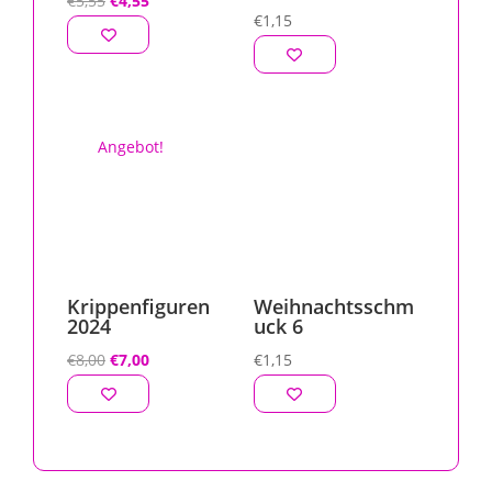
€
5,55
€
4,55
€
1,15
Preis
Preis
war:
ist:
€5,55
€4,55.
Angebot!
Krippenfiguren
Weihnachtsschm
2024
uck 6
Ursprünglicher
Aktueller
€
8,00
€
7,00
€
1,15
Preis
Preis
war:
ist:
€8,00
€7,00.