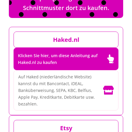
Schnittmuster dort zu kaufen.
Haked.nl
Klicken Sie hier, um diese Anleitung auf

Haked.nl zu kaufen
Auf Haked (niederländische Website)
kannst du mit Bancontact, iDEAL,

Banküberweisung, SEPA, KBC, Belfius,
Apple Pay, Kreditkarte, Debitkarte usw.
bezahlen.
Etsy