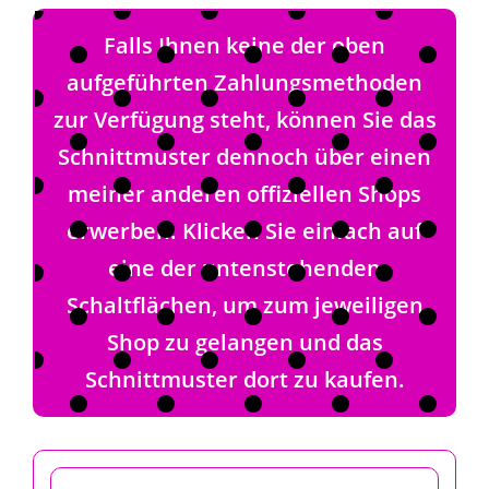
Falls Ihnen keine der oben
aufgeführten Zahlungsmethoden
zur Verfügung steht, können Sie das
Schnittmuster dennoch über einen
meiner anderen offiziellen Shops
erwerben. Klicken Sie einfach auf
eine der untenstehenden
Schaltflächen, um zum jeweiligen
Shop zu gelangen und das
Schnittmuster dort zu kaufen.