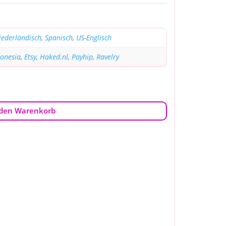
iederländisch
,
Spanisch
,
US-Englisch
donesia
,
Etsy
,
Haked.nl
,
Payhip
,
Ravelry
 den Warenkorb