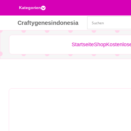
Kategorien

Craftygenesindonesia
Startseite
Shop
Kostenlos