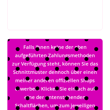
Falls Ihnen keine der oben
aufgeführten Zahlungsmethoden
zur Verfügung steht, können Sie das
Schnittmuster dennoch über einen
meiner anderen offiziellen Shops
erwerben. Klicken Sie einfach auf
eine der untenstehenden
Schaltflächen, um zum jeweiligen