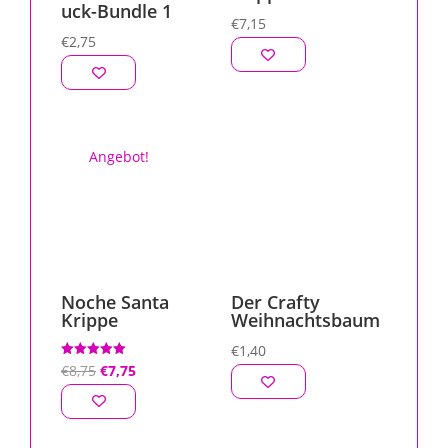
uck-Bundle 1
€
7,15
€
2,75
Angebot!
Noche Santa
Der Crafty
Krippe
Weihnachtsbaum
€
1,40
Ursprünglicher
Aktueller
Bewertet mit
€
8,75
€
7,75
5.00
von 5
Preis
Preis
war:
ist:
€8,75
€7,75.