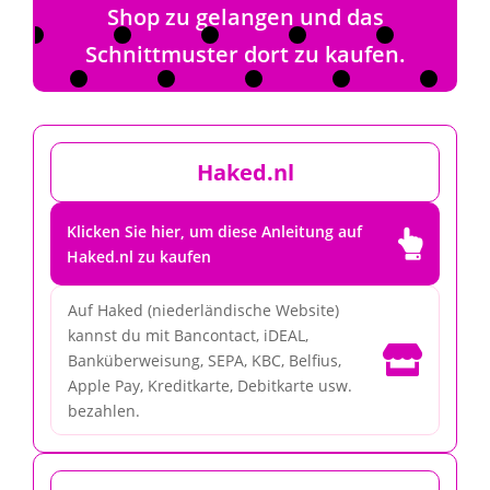
Shop zu gelangen und das
Schnittmuster dort zu kaufen.
Haked.nl
Klicken Sie hier, um diese Anleitung auf

Haked.nl zu kaufen
Auf Haked (niederländische Website)
kannst du mit Bancontact, iDEAL,

Banküberweisung, SEPA, KBC, Belfius,
Apple Pay, Kreditkarte, Debitkarte usw.
bezahlen.