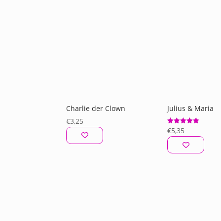
Charlie der Clown
Julius & Maria
€
3,25
€
5,35
Bewertet mit
5.00
von 5