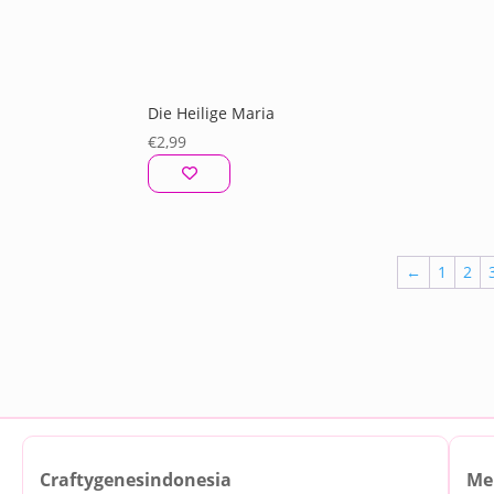
Die Heilige Maria
€
2,99
←
1
2
Craftygenesindonesia
Me