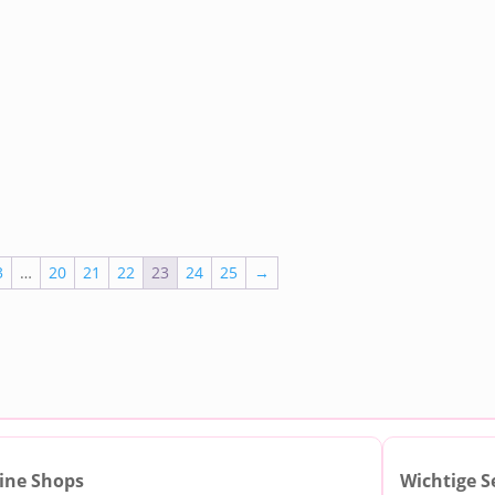
3
…
20
21
22
23
24
25
→
ine Shops
Wichtige S