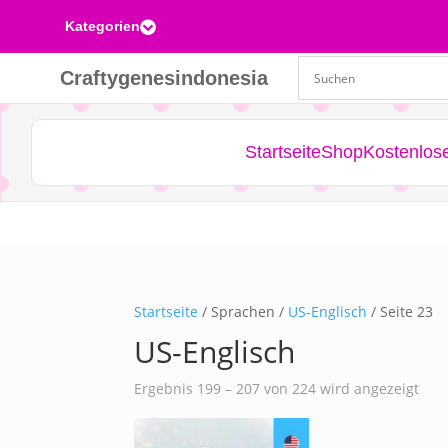
Kategorien

Craftygenesindonesia
Startseite
Shop
Kostenlos
Startseite
/ Sprachen /
US-Englisch
/ Seite 23
US-Englisch
Nac
Ergebnis 199 – 207 von 224 wird angezeigt
Aktu
sort