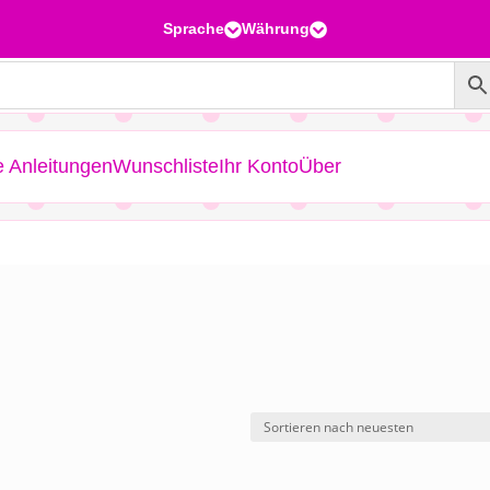
Sprache
Währung


e Anleitungen
Wunschliste
Ihr Konto
Über
h
alität
iert