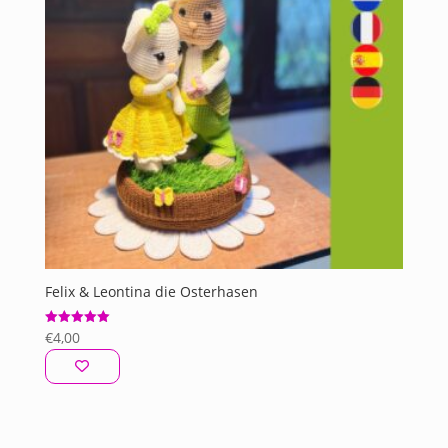
Felix & Leontina die Osterhasen
€
4,00
Bewertet mit
5.00
von 5