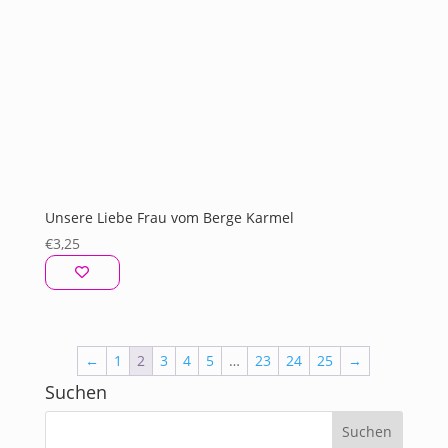
Unsere Liebe Frau vom Berge Karmel
€
3,25
←
1
2
3
4
5
…
23
24
25
→
Suchen