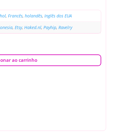
hol
,
Francês
,
holandês
,
Inglês dos EUA
donesia
,
Etsy
,
Haked.nl
,
Payhip
,
Ravelry
ionar ao carrinho