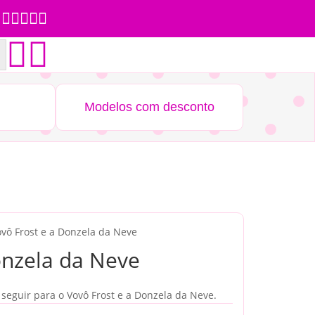







Modelos com desconto
ovô Frost e a Donzela da Neve
onzela da Neve
 seguir para o Vovô Frost e a Donzela da Neve.