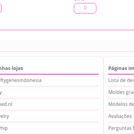
nhas lojas
Páginas i
ftygenesindonesia
Lista de de
y
Moldes gra
ed.nl
Modelos de
elry
Avaliações
yhip
Perguntas 