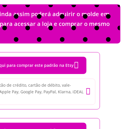
ainda assim poderá adquirir o molde em
o para acessar a loja e comprar o mesmo

qui para comprar este padrão na Etsy
o de crédito, cartão de débito, vale-

 Apple Pay, Google Pay, PayPal, Klarna, iDEAL