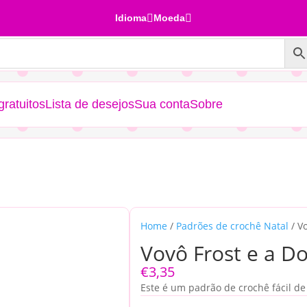


Idioma
Moeda
ratuitos
Lista de desejos
Sua conta
Sobre
Home
/
Padrões de crochê Natal
/ V
Vovô Frost e a D
€
3,35
Este é um padrão de crochê fácil de