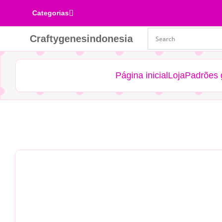

Categorias
Craftygenesindonesia
Página inicial
Loja
Padrões g