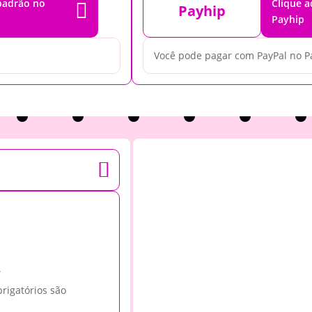
 padrão no
Clique 

Payhip
Payhip
Você pode pagar com PayPal no P
”
rigatórios são