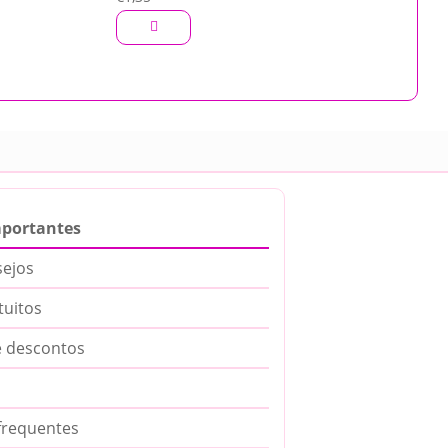
mportantes
sejos
tuitos
 descontos
frequentes