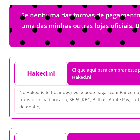
Se nenhuma das formas de pagamento li
uma das minhas outras lojas oficiais. 
Clique aqui para comprar este
Haked.nl
Haked.nl
No Haked (site holandês), você pode pagar com Bancontac
transferência bancária, SEPA, KBC, Belfius, Apple Pay, cart
de débito, ...