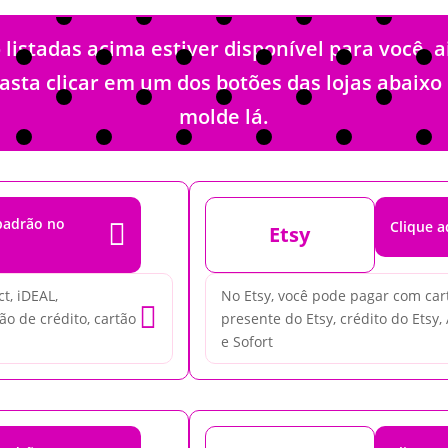
stadas acima estiver disponível para você, 
Basta clicar em um dos botões das lojas abaix
molde lá.
 padrão no
Clique a

Etsy
t, iDEAL,
No Etsy, você pode pagar com cartã

ão de crédito, cartão
presente do Etsy, crédito do Etsy,
e Sofort