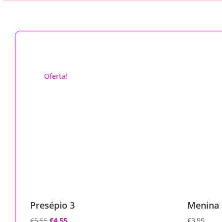
Oferta!
Presépio 3
Menina 
O
O
€
5,55
€
4,55
€
3,99