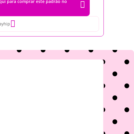
aqui para comprar este padrão no


ayhip