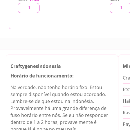
preço
preço
original
atual
era:
é:
€5,55.
€4,55.
Craftygenesindonesia
Mi
Horário de funcionamento:
Cra
Na verdade, não tenho horário fixo. Estou
Ets
sempre disponível quando estou acordado.
Hak
Lembre-se de que estou na Indonésia.
Provavelmente há uma grande diferença de
Rav
fuso horário entre nós. Se eu não responder
dentro de 1 a 2 horas, provavelmente é
Pa
porque já é noite no meu país.