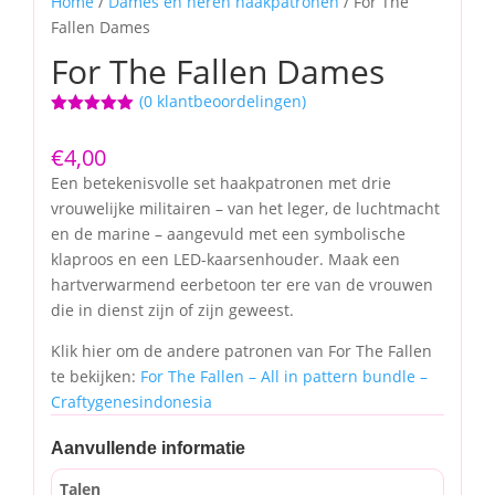
Home
/
Dames en heren haakpatronen
/ For The
Fallen Dames
For The Fallen Dames
(
0
klantbeoordelingen)
Gewaardeerd
5.00
op 5
€
4,00
gebaseerd
op
klant
Een betekenisvolle set haakpatronen met drie
waardering
vrouwelijke militairen – van het leger, de luchtmacht
en de marine – aangevuld met een symbolische
klaproos en een LED-kaarsenhouder. Maak een
hartverwarmend eerbetoon ter ere van de vrouwen
die in dienst zijn of zijn geweest.
Klik hier om de andere patronen van For The Fallen
te bekijken:
For The Fallen – All in pattern bundle –
Craftygenesindonesia
Aanvullende informatie
Talen