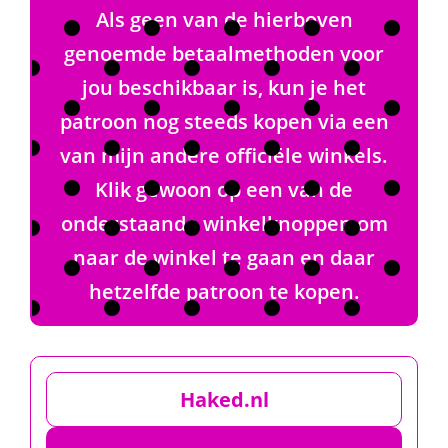
Als geen van de hierboven
genoemde betaalmethoden voor
jou beschikbaar is, kun je het
patroon nog steeds kopen via een
van mijn andere officiële winkels.
Klik gewoon op een van de
onderstaande winkelknoppen om
naar de winkel te gaan en daar
hetzelfde patroon te kopen.
Haked.nl