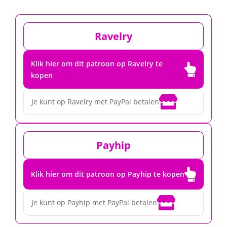
Ravelry
Klik hier om dit patroon op Ravelry te

kopen

Je kunt op Ravelry met PayPal betalen
Payhip

Klik hier om dit patroon op Payhip te kopen

Je kunt op Payhip met PayPal betalen