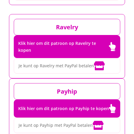
Ravelry
Klik hier om dit patroon op Ravelry te

kopen

Je kunt op Ravelry met PayPal betalen
Payhip

Klik hier om dit patroon op Payhip te kopen

Je kunt op Payhip met PayPal betalen