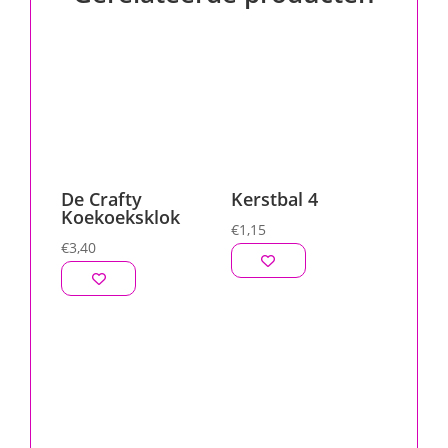
De Crafty
Kerstbal 4
Koekoeksklok
€
1,15
€
3,40