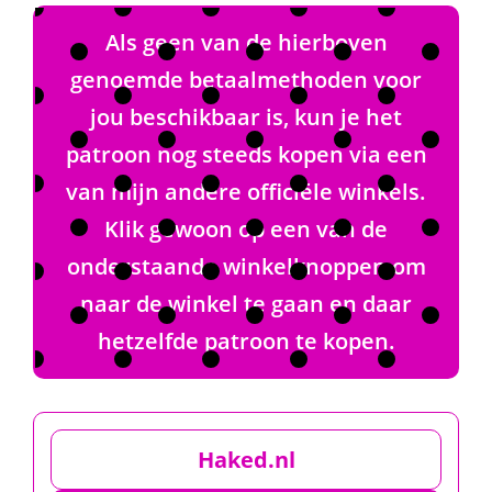
Als geen van de hierboven
genoemde betaalmethoden voor
jou beschikbaar is, kun je het
patroon nog steeds kopen via een
van mijn andere officiële winkels.
Klik gewoon op een van de
onderstaande winkelknoppen om
naar de winkel te gaan en daar
hetzelfde patroon te kopen.
Haked.nl