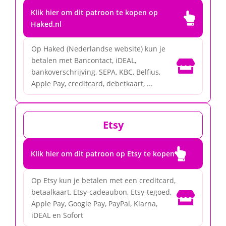
Klik hier om dit patroon te kopen op

Haked.nl
Op Haked (Nederlandse website) kun je
betalen met Bancontact, iDEAL,

bankoverschrijving, SEPA, KBC, Belfius,
Apple Pay, creditcard, debetkaart, ...
Etsy

Klik hier om dit patroon op Etsy te kopen
Op Etsy kun je betalen met een creditcard,
betaalkaart, Etsy-cadeaubon, Etsy-tegoed,

Apple Pay, Google Pay, PayPal, Klarna,
iDEAL en Sofort