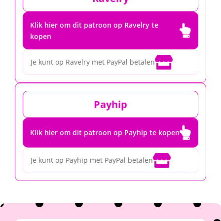
Klik hier om dit patroon op Ravelry te

kopen

Je kunt op Ravelry met PayPal betalen
Payhip

Klik hier om dit patroon op Payhip te kopen

Je kunt op Payhip met PayPal betalen