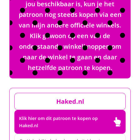
jou beschikbaar is, kun je het
patroon nog steeds kopen via een
van mijn andere officiële winkels.
Klik gewoon op een van de
onderstaande winkelknoppen om
naar de winkel te gaan en daar
hetzelfde patroon te kopen.
Haked.nl
Klik hier om dit patroon te kopen op

Haked.nl