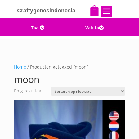


Craftygenesindonesia
Taal
Valuta


Home
/ Producten getagged “moon”
moon
Enig resultaat