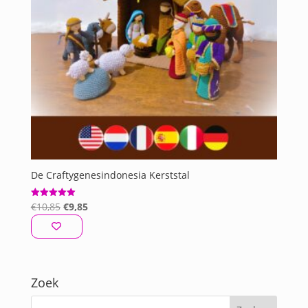
De Craftygenesindonesia Kerststal
Oorspronkelijke
Huidige
€
10,85
€
9,85
Gewaardeerd
5.00
prijs
prijs
uit 5
was:
is:
€10,85.
€9,85.
Zoek