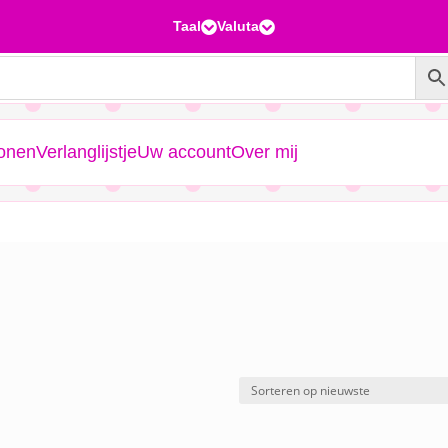
Taal
Valuta


ronen
Verlanglijstje
Uw account
Over mij