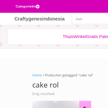
Categorieën

Craftygenesindonesia
Thuis
Winkel
Gratis Pat
Home
/ Producten getagged “cake rol”
cake rol
Enig resultaat