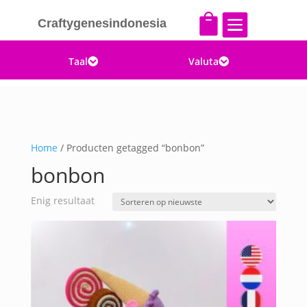


Craftygenesindonesia
Taal
Valuta


Home
/ Producten getagged “bonbon”
bonbon
Enig resultaat