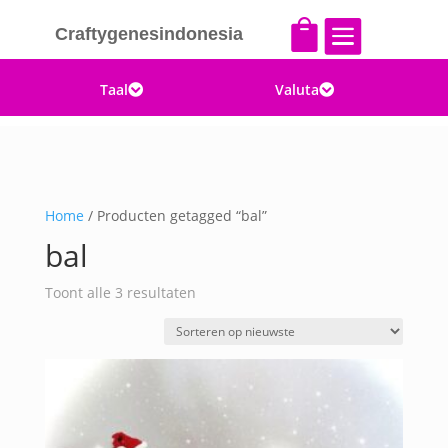


Craftygenesindonesia
Taal
Valuta


Home
/ Producten getagged “bal”
bal
Gesorteerd
Toont alle 3 resultaten
op
nieuwste