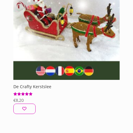
De Crafty Kerstslee
€
8,20
Gewaardeerd
5.00
uit 5