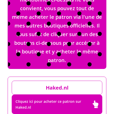
convient, vous pouvez tout de
même acheter le patron via l'une de
mes autres boutiques officielles. Il
vous suffit de cliquer sur l'un des
boutons ci-dessous pour accéder à
la boutique et y acheter le même
patron.
Haked.nl
Cliquez ici pour acheter ce patron sur

Haked.nl