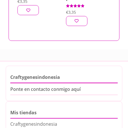
€
3,35
Valorado
€
3,35
con
5.00
de 5
Craftygenesindonesia
Ponte en contacto conmigo aquí
Mis tiendas
Craftygenesindonesia