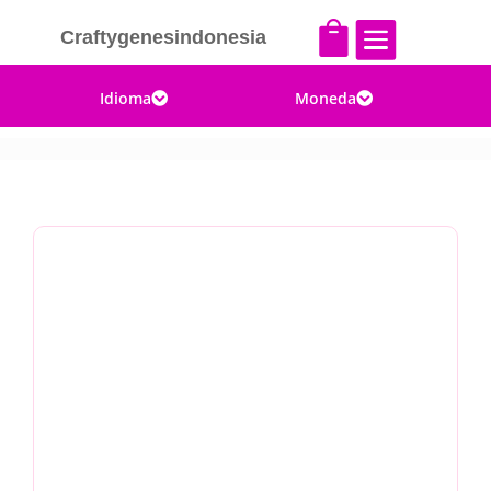


Craftygenesindonesia
Idioma
Moneda

