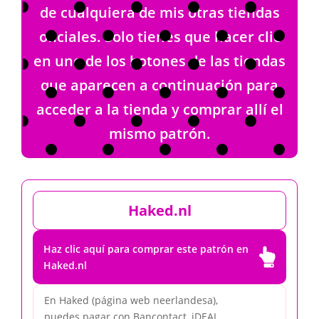
de cualquiera de mis otras tiendas
oficiales. Solo tienes que hacer clic
en uno de los botones de las tiendas
que aparecen a continuación para
acceder a la tienda y comprar allí el
mismo patrón.
Haked.nl
Haz clic aquí para comprar este patrón en

Haked.nl
En Haked (página web neerlandesa),
puedes pagar con Bancontact, iDEAL,