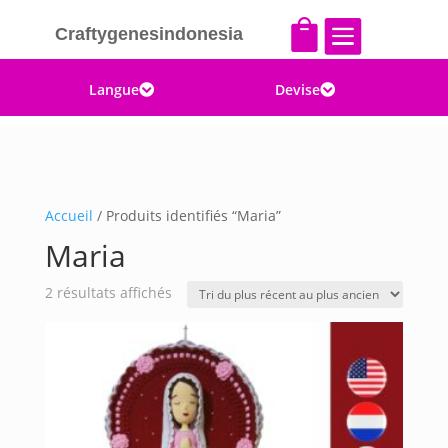


Craftygenesindonesia
Langue
Devise


Accueil
/ Produits identifiés “Maria”
Maria
Trié
2 résultats affichés
du
plus
récent
au
plus
ancien