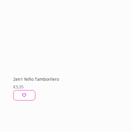
2en1 Niño Tamborilero
€
3,35