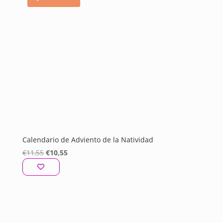
Calendario de Adviento de la Natividad
El
El
€
11,55
€
10,55
precio
precio
original
actual
era:
es:
€11,55.
€10,55.