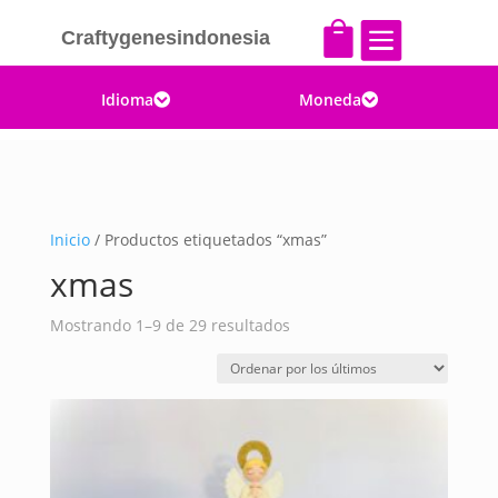


Craftygenesindonesia
Idioma
Moneda


Inicio
/ Productos etiquetados “xmas”
xmas
Ordenado
Mostrando 1–9 de 29 resultados
por
los
últimos