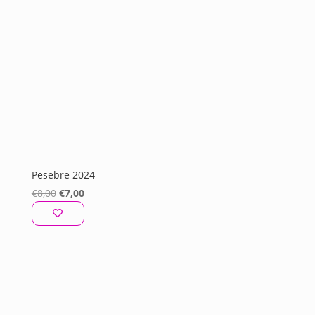
Pesebre 2024
El
El
€
8,00
€
7,00
precio
precio
original
actual
era:
es:
€8,00.
€7,00.