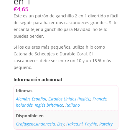
en 1
€
4,65
Este es un patrón de ganchillo 2 en 1 divertido y fácil
de seguir para hacer dos cascanueces grandes. Si te
encanta tejer a ganchillo para Navidad, no te lo
puedes perder.
Si los quieres más pequeños, utiliza hilo como
Catona de Scheepjes o Durable Coral. El
cascanueces debe ser entre un 10 y un 15 % más
pequeño.
Información adicional
Idiomas
Alemán
,
Español
,
Estados Unidos (inglés)
,
Francés
,
holandés
,
Inglés británico
,
italiano
Disponible en
Craftygenesindonesia
,
Etsy
,
Haked.nl
,
Payhip
,
Ravelry