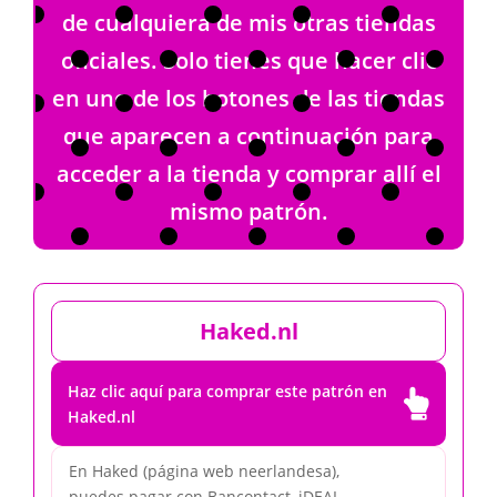
de cualquiera de mis otras tiendas
oficiales. Solo tienes que hacer clic
en uno de los botones de las tiendas
que aparecen a continuación para
acceder a la tienda y comprar allí el
mismo patrón.
Haked.nl
Haz clic aquí para comprar este patrón en

Haked.nl
En Haked (página web neerlandesa),
puedes pagar con Bancontact, iDEAL,