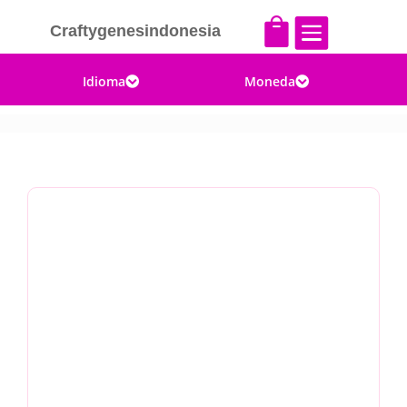


Craftygenesindonesia
Idioma
Moneda

