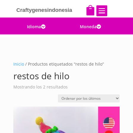


Craftygenesindonesia
Idioma
Moneda


Inicio
/ Productos etiquetados “restos de hilo”
restos de hilo
Ordenado
Mostrando los 2 resultados
por
los
últimos