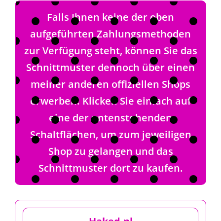
Falls Ihnen keine der oben
aufgeführten Zahlungsmethoden
zur Verfügung steht, können Sie das
Schnittmuster dennoch über einen
meiner anderen offiziellen Shops
erwerben. Klicken Sie einfach auf
eine der untenstehenden
Schaltflächen, um zum jeweiligen
Shop zu gelangen und das
Schnittmuster dort zu kaufen.