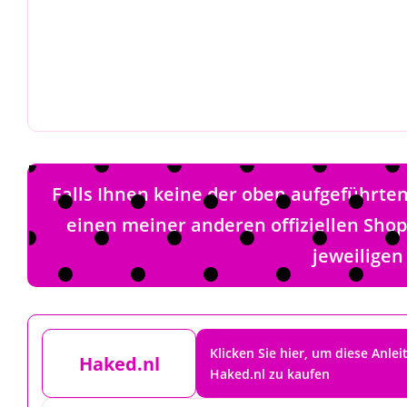
Falls Ihnen keine der oben aufgeführt
einen meiner anderen offiziellen Sho
jeweiligen
Klicken Sie hier, um diese Anlei
Haked.nl
Haked.nl zu kaufen