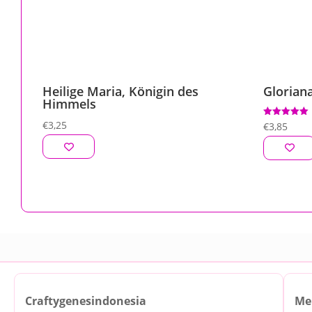
Heilige Maria, Königin des
Glorian
Himmels
€
3,25
Bewertet mit
€
3,85
5.00
von 5
Craftygenesindonesia
Me