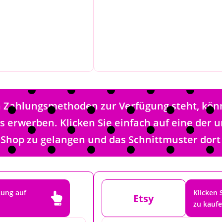
en Zahlungsmethoden zur Verfügung steht, kön
ps erwerben. Klicken Sie einfach auf eine der
 Shop zu gelangen und das Schnittmuster dort
tung auf
Klicken 

Etsy
zu kauf