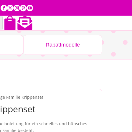







Rabattmodelle
ige Familie Krippenset
rippenset
äkelanleitung für ein schnelles und hübsches
 Familie besteht.