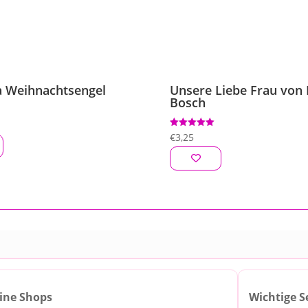
a Weihnachtsengel
Unsere Liebe Frau von
Bosch
Bewertet mit
€
3,25
5.00
von 5
ine Shops
Wichtige S