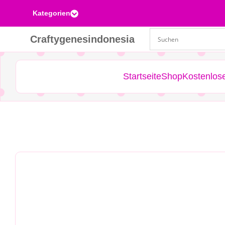
Kategorien

Craftygenesindonesia
Startseite
Shop
Kostenlos