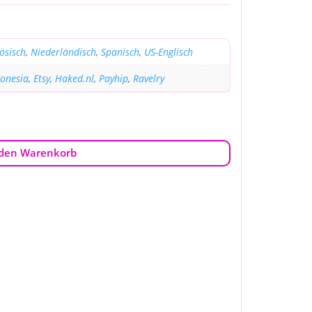
ösisch
,
Niederländisch
,
Spanisch
,
US-Englisch
donesia
,
Etsy
,
Haked.nl
,
Payhip
,
Ravelry
 den Warenkorb