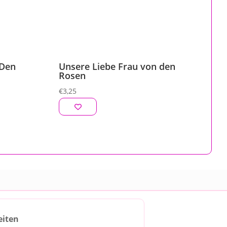
 Den
Unsere Liebe Frau von den
Rosen
€
3,25
eiten