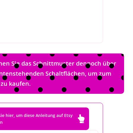
nen Sie das Schnittmuster dennoch über
 untenstehenden Schaltflächen, um zum
 zu kaufen.
Sie hier, um diese Anleitung auf Etsy

en