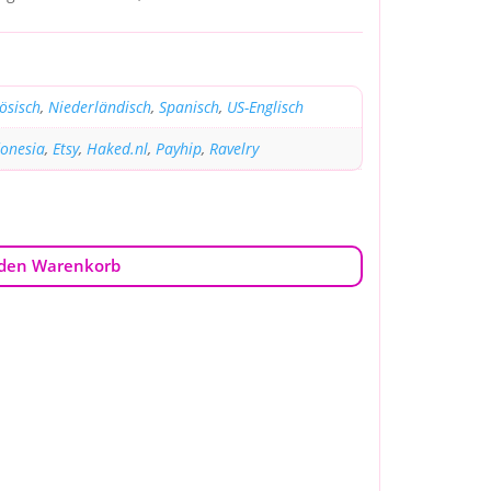
ösisch
,
Niederländisch
,
Spanisch
,
US-Englisch
donesia
,
Etsy
,
Haked.nl
,
Payhip
,
Ravelry
 den Warenkorb