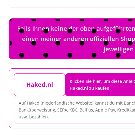
Falls Ihnen keine der oben aufgeführt
einen meiner anderen offiziellen Sho
jeweiligen
Klicken Sie hier, um diese Anlei
Haked.nl
Haked.nl zu kaufen
Auf Haked (niederländische Website) kannst du mit Banco
Banküberweisung, SEPA, KBC, Belfius, Apple Pay, Kreditkar
usw. bezahlen.