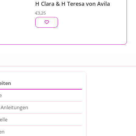
H Clara & H Teresa von Avila
€
3,25
eiten
e
 Anleitungen
lle
en