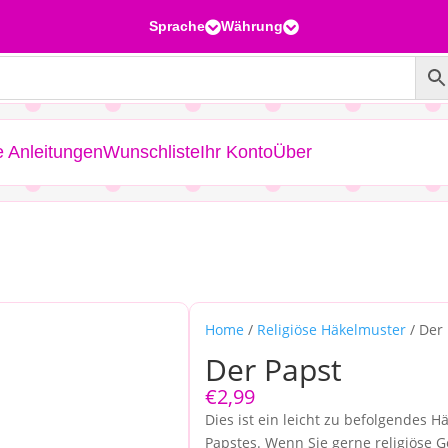
Sprache
Währung


e Anleitungen
Wunschliste
Ihr Konto
Über
Home
/
Religiöse Häkelmuster
/ Der
Der Papst
€
2,99
Dies ist ein leicht zu befolgendes H
Papstes. Wenn Sie gerne religiöse G