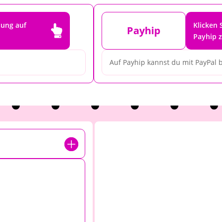
tung auf
Klicken 

Payhip
Payhip 
Auf Payhip kannst du mit PayPal 