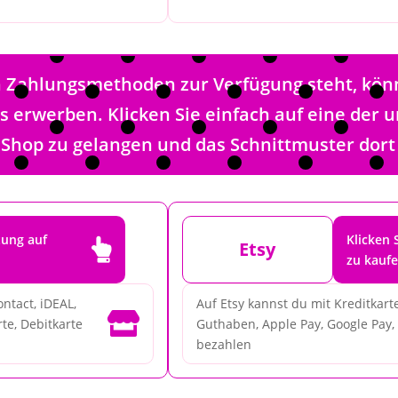
en Zahlungsmethoden zur Verfügung steht, kön
ps erwerben. Klicken Sie einfach auf eine der
 Shop zu gelangen und das Schnittmuster dort
tung auf
Klicken 

Etsy
zu kauf
ntact, iDEAL,
Auf Etsy kannst du mit Kreditkarte

te, Debitkarte
Guthaben, Apple Pay, Google Pay, 
bezahlen