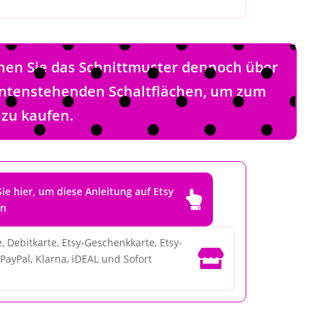
nen Sie das Schnittmuster dennoch über
 untenstehenden Schaltflächen, um zum
 zu kaufen.
Sie hier, um diese Anleitung auf Etsy

en
, Debitkarte, Etsy-Geschenkkarte, Etsy-

PayPal, Klarna, iDEAL und Sofort