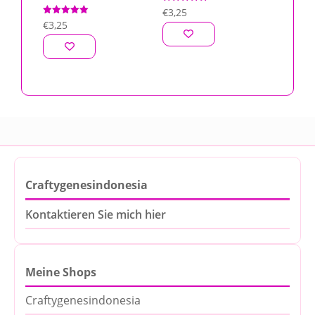
Bewertet mit
€
3,25
5.00
Bewertet mit
€
3,25
von 5
5.00
von 5
Craftygenesindonesia
Kontaktieren Sie mich hier
Meine Shops
Craftygenesindonesia