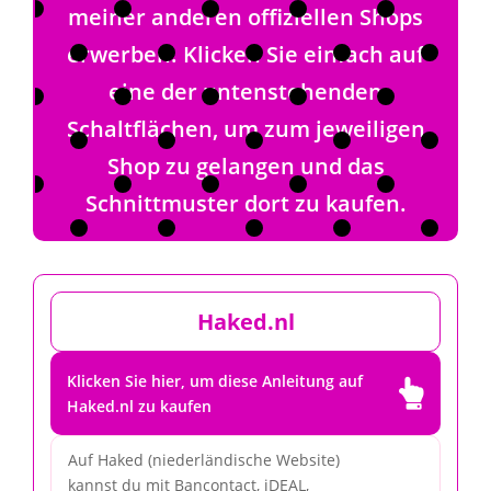
meiner anderen offiziellen Shops
erwerben. Klicken Sie einfach auf
eine der untenstehenden
Schaltflächen, um zum jeweiligen
Shop zu gelangen und das
Schnittmuster dort zu kaufen.
Haked.nl
Klicken Sie hier, um diese Anleitung auf

Haked.nl zu kaufen
Auf Haked (niederländische Website)
kannst du mit Bancontact, iDEAL,