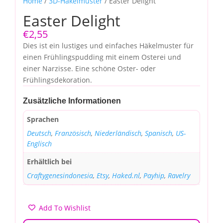
Home
/
3D-Häkelmuster
/ Easter Delight
Easter Delight
€
2,55
Dies ist ein lustiges und einfaches Häkelmuster für
einen Frühlingspudding mit einem Osterei und
einer Narzisse. Eine schöne Oster- oder
Frühlingsdekoration.
Zusätzliche Informationen
Sprachen
Deutsch
,
Französisch
,
Niederländisch
,
Spanisch
,
US-
Englisch
Erhältlich bei
Craftygenesindonesia
,
Etsy
,
Haked.nl
,
Payhip
,
Ravelry
Add To Wishlist