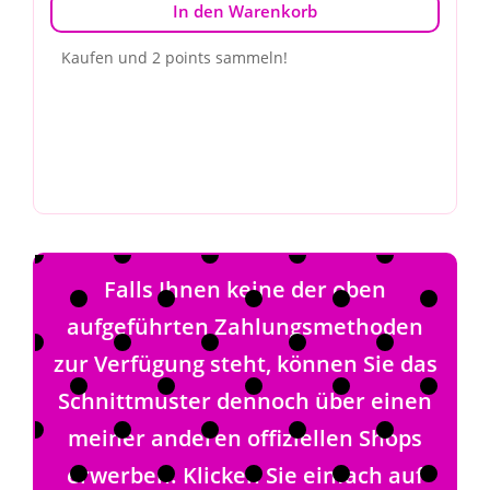
In den Warenkorb
Kaufen und 2 points sammeln!
Falls Ihnen keine der oben
aufgeführten Zahlungsmethoden
zur Verfügung steht, können Sie das
Schnittmuster dennoch über einen
meiner anderen offiziellen Shops
erwerben. Klicken Sie einfach auf