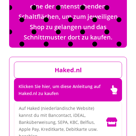
eine der untenstehenden
Schaltflächen, um zum jeweiligen
Shop zu gelangen und das
Schnittmuster dort zu kaufen.
Haked.nl
Klicken Sie hier, um diese Anleitung auf

Haked.nl zu kaufen
Auf Haked (niederländische Website)
kannst du mit Bancontact, iDEAL,

Banküberweisung, SEPA, KBC, Belfius,
Apple Pay, Kreditkarte, Debitkarte usw.